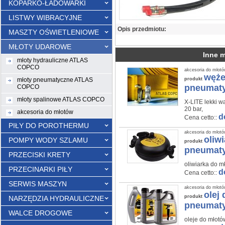
KOPARKO-ŁADOWARKI
LISTWY WIBRACYJNE
Opis przedmiotu:
MASZTY OŚWIETLENIOWE
MŁOTY UDAROWE
Inne 
młoty hydrauliczne ATLAS
COPCO
akcesoria do młot
węże
młoty pneumatyczne ATLAS
produkt
pneumaty
COPCO
młoty spalinowe ATLAS COPCO
X-LITE lekki w
20 bar,
akcesoria do młotów
d
Cena cetto::
PIŁY DO POROTHERMU
akcesoria do młot
oliw
POMPY WODY SZLAMU
produkt
pneumat
PRZECISKI KRETY
oliwiarka do
PRZECINARKI PIŁY
d
Cena cetto::
SERWIS MASZYN
akcesoria do młot
olej
produkt
NARZĘDZIA HYDRAULICZNE
pneumat
WALCE DROGOWE
oleje do mło