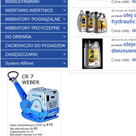
d
WDMUCHIWARKI
Cena cetto::
WIERTARKI WIERTNICE
akcesoria do młot
olej
produkt
WIBRATORY POGRĄŻALNE
hydraul
WIBRATORY PRZYCZEPNE
d
Cena cetto::
DO DREWNA
akcesoria do młot
olej
ZACIERACZKI DO POSADZEK
produkt
dwusuw
ZAGĘSZCZARKI
d
Cena cetto::
System AIRnet