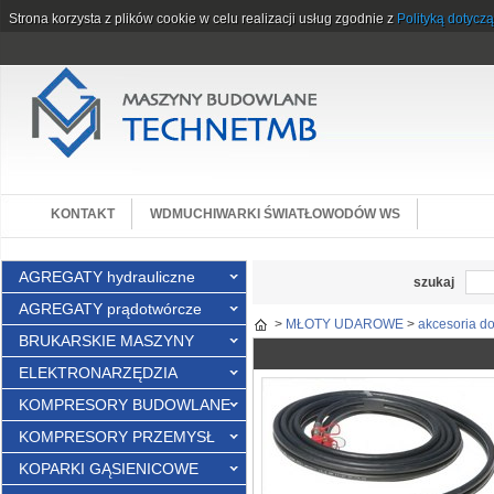
Strona korzysta z plików cookie w celu realizacji usług zgodnie z
Polityką dotycz
KONTAKT
WDMUCHIWARKI ŚWIATŁOWODÓW WS
AGREGATY hydrauliczne
szukaj
AGREGATY prądotwórcze
>
MŁOTY UDAROWE
>
akcesoria d
BRUKARSKIE MASZYNY
ELEKTRONARZĘDZIA
KOMPRESORY BUDOWLANE
KOMPRESORY PRZEMYSŁ
KOPARKI GĄSIENICOWE