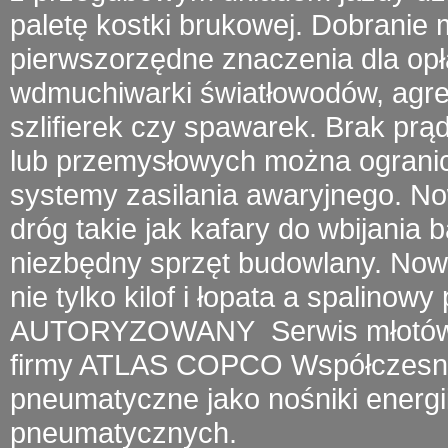
paletę kostki brukowej. Dobrani
pierwszorzędne znaczenia dla opł
wdmuchiwarki światłowodów
, agr
szlifierek czy spawarek.
Brak prą
lub przemysłowych można ogranic
systemy zasilania awaryjnego. 
dróg takie jak kafary do wbijania 
niezbędny sprzęt budowlany. Now
nie tylko kilof i łopata a
spalinowy 
AUTORYZOWANY
Serwis młotó
firmy
ATLAS COPCO
Współczesny 
pneumatyczne jako nośniki energii
pneumatycznych.