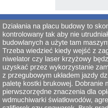
Działania na placu budowy to sko
kontrolowany tak aby nie utrudniał
budowlanych a użyte tam
maszyn
Trzeba wiedzieć kiedy wejść z
za
niwelator czy laser krzyżowy będ
uzyskać przez wykorzystanie zamu
z przegubowym układem jazdy
dz
paletę kostki brukowej. Dobrani
pierwszorzędne znaczenia dla opł
wdmuchiwarki światłowodów
, agr
szlifierek czy spawarek.
Brak prą