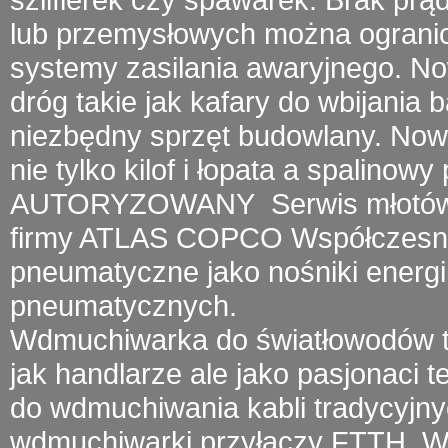
lub przemysłowych można ogranic
systemy zasilania awaryjnego. 
dróg takie jak kafary do wbijania 
niezbędny sprzęt budowlany. Now
nie tylko kilof i łopata a
spalinowy 
AUTORYZOWANY
Serwis młotó
firmy
ATLAS COPCO
Współczesny 
pneumatyczne jako nośniki energii
pneumatycznych.
Wdmuchiwarka do światłowodów
t
jak handlarze ale jako pasjonaci 
do wdmuchiwania kabli tradycyjny
wdmuchiwarki przyłączy FTTH.
W 