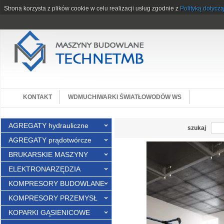
Strona korzysta z plików cookie w celu realizacji usług zgodnie z
Polityką dotycz
KONTAKT
WDMUCHIWARKI ŚWIATŁOWODÓW WS
AGREGATY hydrauliczne
szukaj
AGREGATY prądotwórcze
BRUKARSKIE MASZYNY
ELEKTRONARZĘDZIA
KOMPRESORY BUDOWLANE
KOMPRESORY PRZEMYSŁ
KOPARKI GĄSIENICOWE