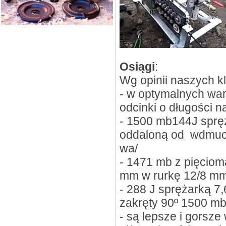
Osiągi
:
Wg opinii naszych kl
- w optymalnych w
odcinki o długości 
- 1500 mb144J sprę
oddaloną od wdmuch
wa/
- 1471 mb z pięciom
mm w rurkę 12/8 m
- 288 J sprężarką 7,
zakręty 90º 1500 m
- są lepsze i gorsze