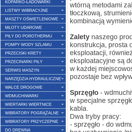
KOPARKO-ŁADOWARKI
wtórną metodami za
LISTWY WIBRACYJNE
tłoczkową, strumien
MASZTY OŚWIETLENIOWE
kombinacją wymieni
MŁOTY UDAROWE
Zalety
naszego produ
PIŁY DO POROTHERMU
konstrukcja, prosta 
POMPY WODY SZLAMU
eksploatacji, również
PRZECISKI KRETY
eksploatacyjne są d
PRZECINARKI PIŁY
w każdej miejscowośc
SERWIS MASZYN
pozostaje bez wpły
NARZĘDZIA HYDRAULICZNE
WALCE DROGOWE
Sprzęgło
- wdmuchi
WDMUCHIWARKI
w specjalne sprzęgł
WIERTARKI WIERTNICE
kabla.
WIBRATORY POGRĄŻALNE
Dwa tryby pracy:
WIBRATORY PRZYCZEPNE
- sprzęgło - do wdm
DO DREWNA