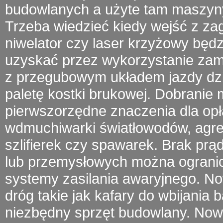
budowlanych a użyte tam
maszyn
Trzeba wiedzieć kiedy wejść z
za
niwelator czy laser krzyżowy będ
uzyskać przez wykorzystanie zamu
z przegubowym układem jazdy
dz
paletę kostki brukowej. Dobrani
pierwszorzędne znaczenia dla opł
wdmuchiwarki światłowodów
, agr
szlifierek czy spawarek.
Brak prą
lub przemysłowych można ogranic
systemy zasilania awaryjnego. 
dróg takie jak kafary do wbijania 
niezbędny sprzęt budowlany. Now