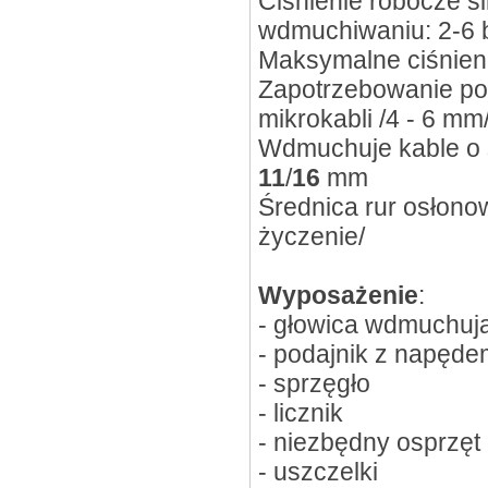
Ciśnienie robocze si
wdmuchiwaniu: 2-6 
Maksymalne ciśnien
Zapotrzebowanie po
mikrokabli /4 - 6 mm/
Wdmuchuje kable o 
11
/
16
mm
Średnica rur osłonow
życzenie/
Wyposażenie
:
- głowica wdmuchuj
- podajnik z napęd
- sprzęgło
- licznik
- niezbędny osprzęt 
- uszczelki