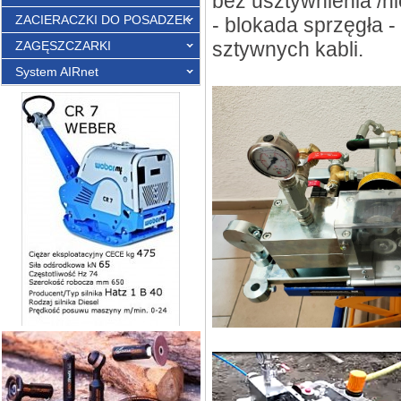
bez usztywnienia /ni
ZACIERACZKI DO POSADZEK
- blokada sprzęgła 
sztywnych kabli.
ZAGĘSZCZARKI
System AIRnet