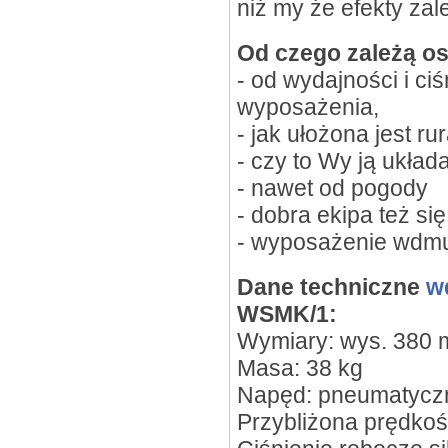
niż my że efekty zal
Od czego zależą os
- od wydajności i ciś
wyposażenia,
- jak ułożona jest rur
- czy to Wy ją układ
- nawet od pogody
- dobra ekipa też się
- wyposażenie wdmu
Dane techniczne
w
WSMK/1:
Wymiary: wys. 380 
Masa: 38 kg
Napęd: pneumatycz
Przybliżona prędkoś