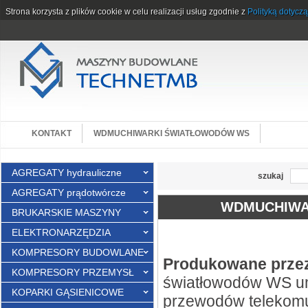
Strona korzysta z plików cookie w celu realizacji usług zgodnie z
Polityką dotycz
KONTAKT
WDMUCHIWARKI ŚWIATŁOWODÓW WS
AGREGATY hydrauliczne
szukaj
AGREGATY prądotwórcze
WDMUCHIWA
BRUKARSKIE MASZYNY
ELEKTRONARZĘDZIA
KOMPRESORY BUDOWLANE
Produkowane prze
KOMPRESORY PRZEMYSŁ
światłowodów WS u
KOPARKI GĄSIENICOWE
przewodów telekomu