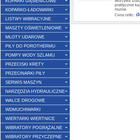
KOPARKI GĄSIENICOWE
tworzywa sztuc
praktycznie k
KOPARKO-ŁADOWARKI
murów.
d
Cena cetto::
LISTWY WIBRACYJNE
MASZTY OŚWIETLENIOWE
MŁOTY UDAROWE
PIŁY DO POROTHERMU
POMPY WODY SZLAMU
PRZECISKI KRETY
PRZECINARKI PIŁY
SERWIS MASZYN
NARZĘDZIA HYDRAULICZNE
WALCE DROGOWE
WDMUCHIWARKI
WIERTARKI WIERTNICE
WIBRATORY POGRĄŻALNE
WIBRATORY PRZYCZEPNE