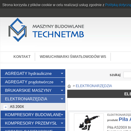
Strona korzysta z plików cookie w celu realizacji usług zgodnie z
Polityką dotycz
KONTAKT
WDMUCHIWARKI ŚWIATŁOWODÓW WS
AGREGATY hydrauliczne
szukaj
AGREGATY prądotwórcze
>
ELEKTRONARZĘDZIA
BRUKARSKIE MASZYNY
EL
ELEKTRONARZĘDZIA
AS 200X
KOMPRESORY BUDOWLANE
ELEKTRONARZĘDZI
Piła
produkt
KOMPRESORY PRZEMYSŁ
Piła AS200X t