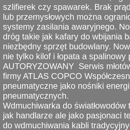
szlifierek czy spawarek.
Brak prą
lub przemysłowych można ogranic
systemy zasilania awaryjnego. 
dróg takie jak kafary do wbijania 
niezbędny sprzęt budowlany. Now
nie tylko kilof i łopata a
spalinowy 
AUTORYZOWANY
Serwis młotó
firmy
ATLAS COPCO
Współczesny 
pneumatyczne jako nośniki energii
pneumatycznych.
Wdmuchiwarka do światłowodów
t
jak handlarze ale jako pasjonaci 
do wdmuchiwania kabli tradycyjny