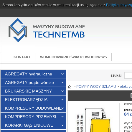
Strona korzysta z plików cookie w celu realizacji usług zgodnie z
Polityką dotycz
KONTAKT
WDMUCHIWARKI ŚWIATŁOWODÓW WS
AGREGATY hydrauliczne
szukaj
AGREGATY prądotwórcze
>
POMPY WODY SZLAMU
>
elektry
BRUKARSKIE MASZYNY
ELEKTRONARZĘDZIA
POMPY
KOMPRESORY BUDOWLANE
prod
04 
KOMPRESORY PRZEMYSŁ
wyda
KOPARKI GĄSIENICOWE
wyso
króci