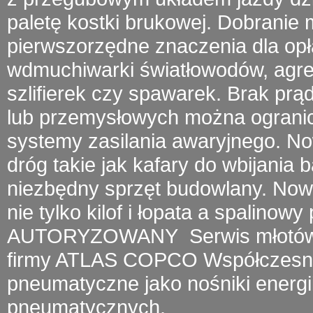
paletę kostki brukowej. Dobrani
pierwszorzędne znaczenia dla opł
wdmuchiwarki światłowodów
, agr
szlifierek czy spawarek.
Brak prą
lub przemysłowych można ogranic
systemy zasilania awaryjnego. 
dróg takie jak kafary do wbijania 
niezbędny sprzęt budowlany. Now
nie tylko kilof i łopata a
spalinowy 
AUTORYZOWANY
Serwis młotó
firmy
ATLAS COPCO
Współczesny 
pneumatyczne jako nośniki energii
pneumatycznych.