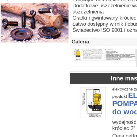
Dodatkowe uszczelnienie w
uszczelnienia
Gładki i gwintowany krócie
Łatwo dostępny wirnik i o
Świadectwo ISO 9001 i ozn
Galeria:
Inne mas
elektryczne z
E
produkt
POMPA
do wod
wydajność
króciec 2
Cena cetto