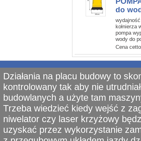
POMPA
do wod
wydajność 
kołnierza 
pompa wyp
wody do p
Cena cetto
Działania na placu budowy to sko
kontrolowany tak aby nie utrudniał
budowlanych a użyte tam
maszyn
Trzeba wiedzieć kiedy wejść z
za
niwelator czy laser krzyżowy będ
uzyskać przez wykorzystanie zamu
z przegubowym układem jazdy
dz