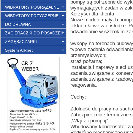
pompy są potrzebne do wyk
WIBRATORY POGRĄŻALNE
wymagających zadań w zakr
Korzyści dla klienta
WIBRATORY PRZYCZEPNE
Nowe modele małych pomp 
DO DREWNA
lekkie i łatwe w obsłudze. 
odwadnianie w szerokim za
ZACIERACZKI DO POSADZEK
ZAGĘSZCZARKI
wykopy na terenach budowy
typowe zadania odwadniania 
System AIRnet
przemysłowych;
straż pożarna;
instalacja i naprawy sieci uz
zadania związane z konserw
zadania związane z rządow
reagowania.
Cechy:
Zdolność do pracy na sucho
Zabezpieczenie termiczne si
„Włącz i pompuj”
Wbudowany kondensator za
Podwójne mechaniczne uszc