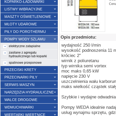
KOPARKO-ŁADOWARKI
Cena
LISTWY WIBRACYJNE
MASZTY OŚWIETLENIOWE
MŁOTY UDAROWE
PIŁY DO POROTHERMU
Opis przedmiotu:
POMPY WODY SZLAMU
wydajność 250 l/min
elektryczne zatapialne
wysokość podnoszenia 11 
zasilane z agregatu
króciec 2"
hydraulicznego lub koparki
wirnik z poliuretanu
spalinowe przeponowe
typ wirnika semi vortex
PRZECISKI KRETY
moc maks 0,65 kW
napięcie 230 V
PRZECINARKI PIŁY
uszczelnienia wału karboru
SERWIS MASZYN
maks wielkość cząstek sta
NARZĘDZIA HYDRAULICZNE
Szybkie i wydajne odwadni
WALCE DROGOWE
Pompy WEDA idealnie nadają
WDMUCHIWARKI
usług wynajmu sprzętu, gdzi
WIERTARKI WIERTNICE