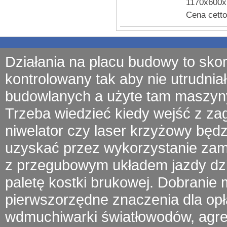
1170x600x
Cena cetto
Działania na placu budowy to sko
kontrolowany tak aby nie utrudniał
budowlanych a użyte tam
maszyn
Trzeba wiedzieć kiedy wejść z
za
niwelator czy laser krzyżowy będ
uzyskać przez wykorzystanie zamu
z przegubowym układem jazdy
dz
paletę kostki brukowej. Dobrani
pierwszorzędne znaczenia dla opł
wdmuchiwarki światłowodów
, agr