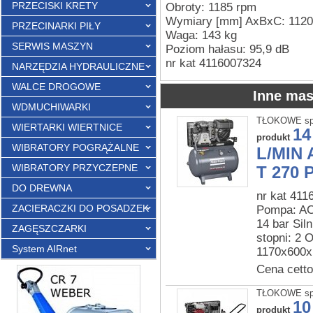
PRZECISKI KRETY
Obroty: 1185 rpm
Wymiary [mm] AxBxC: 112
PRZECINARKI PIŁY
Waga: 143 kg
SERWIS MASZYN
Poziom hałasu: 95,9 dB
nr kat 4116007324
NARZĘDZIA HYDRAULICZNE
WALCE DROGOWE
Inne mas
WDMUCHIWARKI
TŁOKOWE sp
WIERTARKI WIERTNICE
14
produkt
WIBRATORY POGRĄŻALNE
L/MIN 
WIBRATORY PRZYCZEPNE
T 270 P
DO DREWNA
nr kat 411
ZACIERACZKI DO POSADZEK
Pompa: AC7
14 bar Siln
ZAGĘSZCZARKI
stopni: 2
System AIRnet
1170x600x
Cena cetto
TŁOKOWE sp
10
produkt