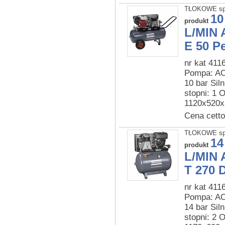
TŁOKOWE sp
10
produkt
L/MIN 
E 50 Pe
nr kat 411
Pompa: AC5
10 bar Siln
stopni: 1
1120x520x
Cena cetto
TŁOKOWE sp
14
produkt
L/MIN 
T 270 D
nr kat 411
Pompa: AC7
14 bar Siln
stopni: 2