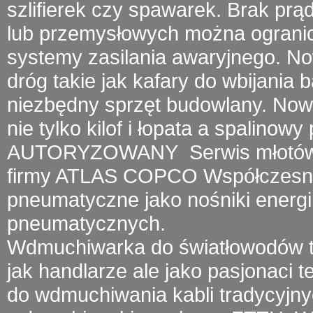
szlifierek czy spawarek.
Brak prą
lub przemysłowych można ogranic
systemy zasilania awaryjnego. 
dróg takie jak kafary do wbijania 
niezbędny sprzęt budowlany. Now
nie tylko kilof i łopata a
spalinowy 
AUTORYZOWANY
Serwis młotó
firmy
ATLAS COPCO
Współczesny 
pneumatyczne jako nośniki energii
pneumatycznych.
Wdmuchiwarka do światłowodów
t
jak handlarze ale jako pasjonaci 
do wdmuchiwania kabli tradycyjny