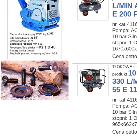
L/MIN 
E 200 P
nr kat 411
Pompa: AC5
10 bar Siln
stopni: 1
1670x600x
Cena cetto
TŁOKOWE sp
10
produkt
330 L/
55 E 11
nr kat 411
Pompa: AC5
10 bar Siln
stopni: 1
965x662x7
Cena cetto