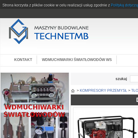
Strona korzysta z plików cookie w celu realizacji usług zgodnie z
Polityką dotycz
KONTAKT
WDMUCHIWARKI ŚWIATŁOWODÓW WS
szukaj
>
KOMPRESORY PRZEMYSŁ
>
TŁO