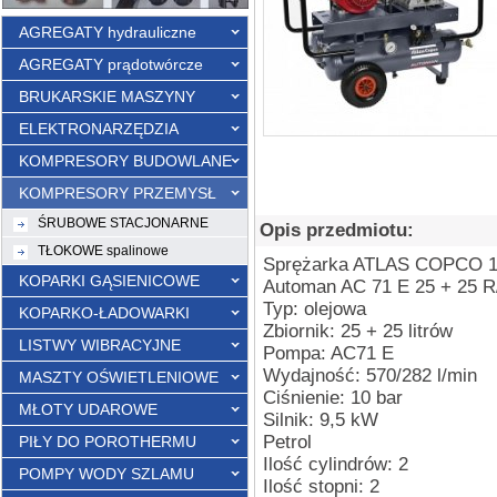
AGREGATY hydrauliczne
AGREGATY prądotwórcze
BRUKARSKIE MASZYNY
ELEKTRONARZĘDZIA
KOMPRESORY BUDOWLANE
KOMPRESORY PRZEMYSŁ
ŚRUBOWE STACJONARNE
Opis przedmiotu:
TŁOKOWE spalinowe
Sprężarka ATLAS COPCO 10 
KOPARKI GĄSIENICOWE
Automan AC 71 E 25 + 25 R
Typ: olejowa
KOPARKO-ŁADOWARKI
Zbiornik: 25 + 25 litrów
LISTWY WIBRACYJNE
Pompa: AC71 E
Wydajność: 570/282 l/min
MASZTY OŚWIETLENIOWE
Ciśnienie: 10 bar
MŁOTY UDAROWE
Silnik: 9,5 kW
Petrol
PIŁY DO POROTHERMU
Ilość cylindrów: 2
POMPY WODY SZLAMU
Ilość stopni: 2